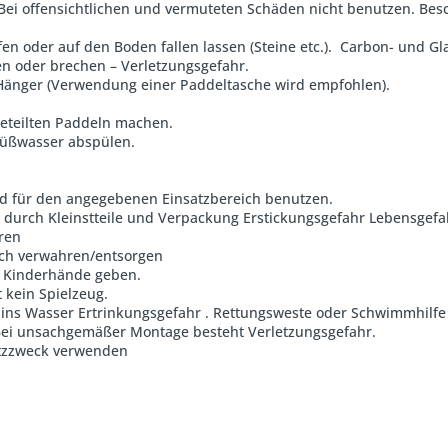
 Bei offensichtlichen und vermuteten Schäden nicht benutzen. B
fen oder auf den Boden fallen lassen (Steine etc.). Carbon- und G
en oder brechen – Verletzungsgefahr.
Hänger (Verwendung einer Paddeltasche wird empfohlen).
geteilten Paddeln machen.
Süßwasser abspülen.
nd für den angegebenen Einsatzbereich benutzen.
ch Kleinstteile und Verpackung Erstickungsgefahr Lebensgefah
ren
ich verwahren/entsorgen
in Kinderhände geben.
 kein Spielzeug.
s Wasser Ertrinkungsgefahr . Rettungsweste oder Schwimmhilfe
. Bei unsachgemäßer Montage besteht Verletzungsgefahr.
atzzweck verwenden