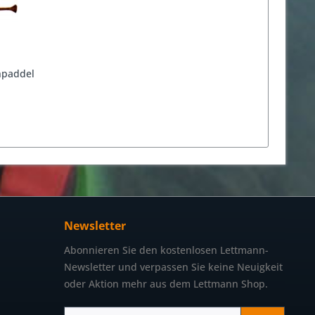
hpaddel
Newsletter
Abonnieren Sie den kostenlosen Lettmann-
Newsletter und verpassen Sie keine Neuigkeit
oder Aktion mehr aus dem Lettmann Shop.