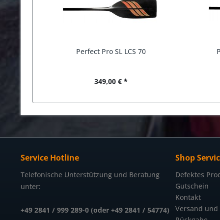
Perfect Pro SL LCS 70
349,00 € *
Service Hotline
Shop Servi
Telefonische Unterstützung und Beratung
Defektes Pro
Gutschein
unter:
Kontakt
Versand und
+49 2841 / 999 289-0 (oder +49 2841 / 54774)
Rückgabe