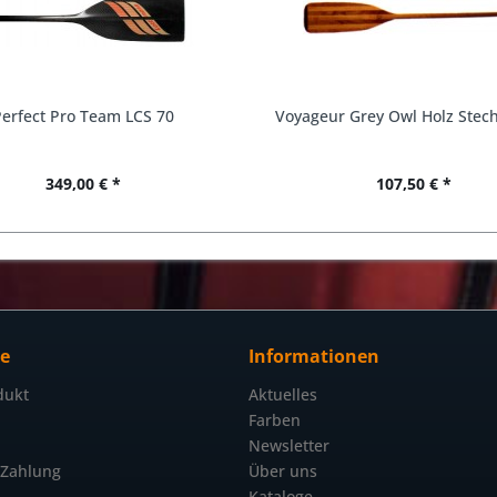
Perfect Pro Team LCS 70
Voyageur Grey Owl Holz Stec
349,00 € *
107,50 € *
ce
Informationen
dukt
Aktuelles
Farben
Newsletter
 Zahlung
Über uns
Kataloge