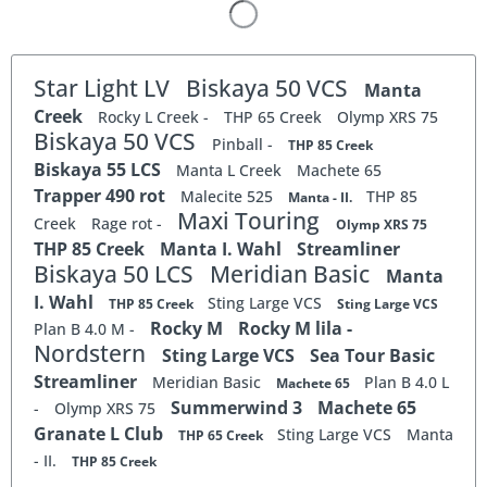
Star Light LV
Biskaya 50 VCS
Manta
Creek
Rocky L Creek -
THP 65 Creek
Olymp XRS 75
Biskaya 50 VCS
Pinball -
THP 85 Creek
Biskaya 55 LCS
Manta L Creek
Machete 65
Trapper 490 rot
Malecite 525
THP 85
Manta - II.
Maxi Touring
Creek
Rage rot -
Olymp XRS 75
THP 85 Creek
Manta I. Wahl
Streamliner
Biskaya 50 LCS
Meridian Basic
Manta
I. Wahl
Sting Large VCS
THP 85 Creek
Sting Large VCS
Rocky M
Rocky M lila -
Plan B 4.0 M -
Nordstern
Sting Large VCS
Sea Tour Basic
Streamliner
Meridian Basic
Plan B 4.0 L
Machete 65
Summerwind 3
Machete 65
-
Olymp XRS 75
Granate L Club
Sting Large VCS
Manta
THP 65 Creek
- II.
THP 85 Creek