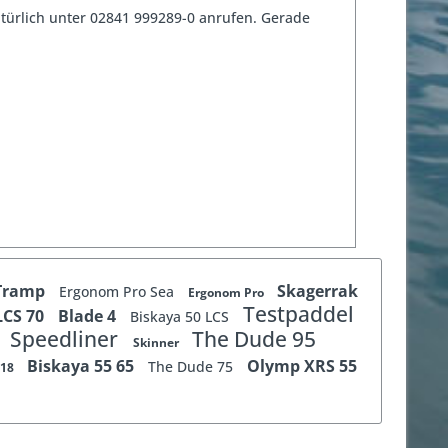
türlich unter 02841 999289-0 anrufen. Gerade
Tramp
Skagerrak
Ergonom Pro Sea
Ergonom Pro
Testpaddel
LCS 70
Blade 4
Biskaya 50 LCS
Speedliner
The Dude 95
Skinner
Biskaya 55 65
Olymp XRS 55
The Dude 75
518