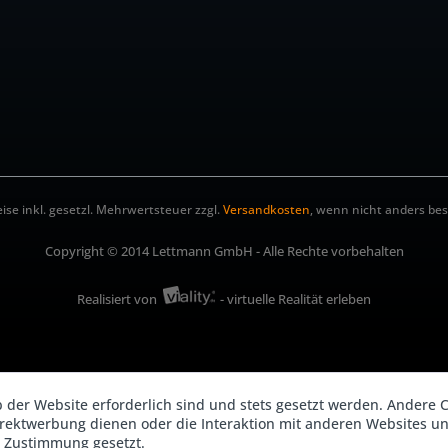
eise inkl. gesetzl. Mehrwertsteuer zzgl.
Versandkosten
, wenn nicht anders be
Copyright © 2014 Lettmann GmbH - Alle Rechte vorbehalten
Realisiert von
- virtuelle Realität erleben
b der Website erforderlich sind und stets gesetzt werden. Andere C
irektwerbung dienen oder die Interaktion mit anderen Websites u
r Zustimmung gesetzt.