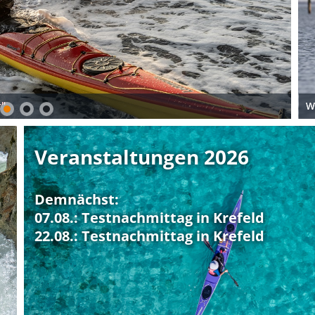
Fr
Fr
An
Wi
Veranstaltungen 2026
Demnächst:
07.08.: Testnachmittag in Krefeld
22.08.: Testnachmittag in Krefeld