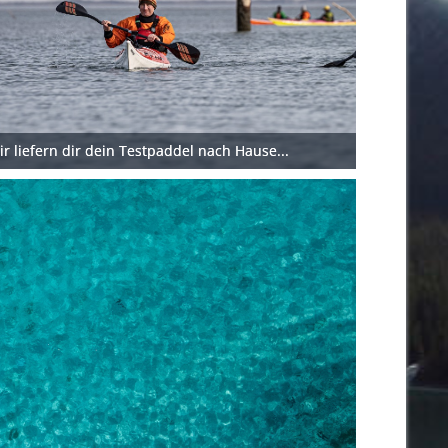
eitag, 28.08.
eitag, 11.09.
meldung erforderlich!
r liefern dir dein Testpaddel nach Hause...