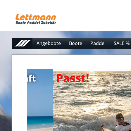
Angeboote
Boote
Paddel
SALE %
Passt! 
ft 