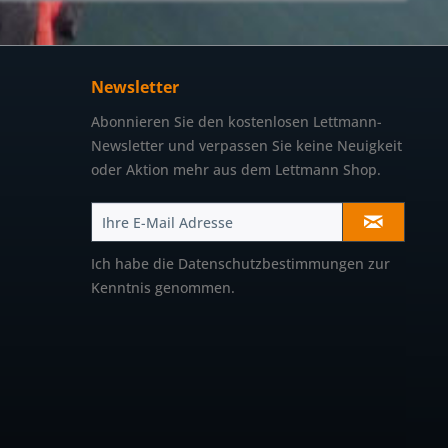
Newsletter
Abonnieren Sie den kostenlosen Lettmann-
Newsletter und verpassen Sie keine Neuigkeit
oder Aktion mehr aus dem Lettmann Shop.
Ich habe die
Datenschutzbestimmungen
zur
Kenntnis genommen.