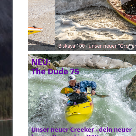
Biskaya 100 - unser neuer "Großer"
NEU: 
The Dude 75
Unser neuer Creeker - dein neuer 