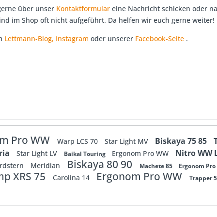
 gerne über unser
Kontaktformular
eine Nachricht schicken oder na
ind im Shop oft nicht aufgeführt. Da helfen wir euch gerne weiter!
em
Lettmann-Blog,
In
stagram
oder unserer
Facebook-Seite
.
om Pro WW
Biskaya 75 85
Warp LCS 70
Star Light MV
ria
Nitro WW 
Star Light LV
Ergonom Pro WW
Baikal Touring
Biskaya 80 90
rdstern
Meridian
Machete 85
Ergonom Pro
mp XRS 75
Ergonom Pro WW
Carolina 14
Trapper 