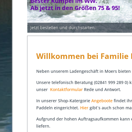
bester Kumpel im WW.
Ab jetzt in den Größen 75 & 95!
Jetzt bestellen und durchstarten.
Willkommen bei Familie
Neben unserem Ladengeschäft in Moers bieten 
Unsere telefonisch Beratung (02841 999 289 0)
unser
Kontaktformular
Rede und Antwort.
In unserer Shop-Katergorie
Angeboote
findet ih
Paddeln eingerichtet.
Hier
gibt´s auch schon ma
Aufgrund der hohen Auftragsaufkommen kann es 
liefern.