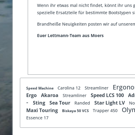
Wenn ihr etwas mal nicht findet, könnt ihr uns
spezielle Ersatzteile für bestimmte Bootstypen s
Brandheiße Neuigkeiten posten wir auf unser
Euer Lettmann-Team aus Moers
Ergon
Carolina 12
Streamliner
Speed Machine
Ergo
Akaroa
Speed LCS 100
Ad
Streamliner
-
Sting
Sea Tour
Star Light LV
Randed
No
Oly
Maxi Touring
Trapper 450
Biskaya 50 VCS
Essence 17