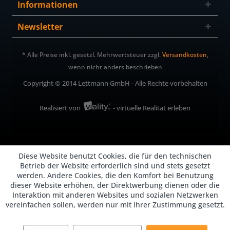
Informationen
Newsletter
* Alle Preise inkl. gesetzl. Mehrwertsteuer zzgl.
Versandkosten
,
wenn nicht anders beschrieben
Copyright © 2014 Lettmann GmbH - Alle Rechte vorbehalten
Realisiert von
- virtuelle Realität erleben
Diese Website benutzt Cookies, die für den technischen
Betrieb der Website erforderlich sind und stets gesetzt
werden. Andere Cookies, die den Komfort bei Benutzung
dieser Website erhöhen, der Direktwerbung dienen oder die
Interaktion mit anderen Websites und sozialen Netzwerken
vereinfachen sollen, werden nur mit Ihrer Zustimmung gesetzt.