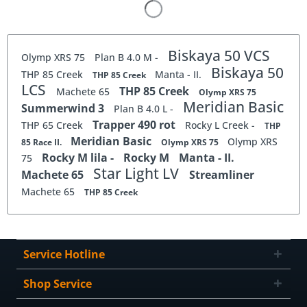
Biskaya 50 VCS
Olymp XRS 75
Plan B 4.0 M -
Biskaya 50
THP 85 Creek
Manta - II.
THP 85 Creek
LCS
THP 85 Creek
Machete 65
Olymp XRS 75
Meridian Basic
Summerwind 3
Plan B 4.0 L -
Trapper 490 rot
THP 65 Creek
Rocky L Creek -
THP
Meridian Basic
Olymp XRS
85 Race II.
Olymp XRS 75
Rocky M lila -
Rocky M
Manta - II.
75
Star Light LV
Machete 65
Streamliner
Machete 65
THP 85 Creek
Service Hotline
Shop Service