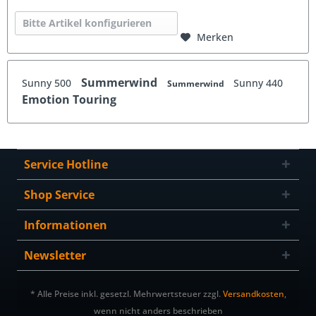
Bitte Artikel konfigurieren
Merken
Summerwind
Sunny 500
Sunny 440
Summerwind
Emotion Touring
Service Hotline
Shop Service
Informationen
Newsletter
* Alle Preise inkl. gesetzl. Mehrwertsteuer zzgl.
Versandkosten
,
wenn nicht anders beschrieben