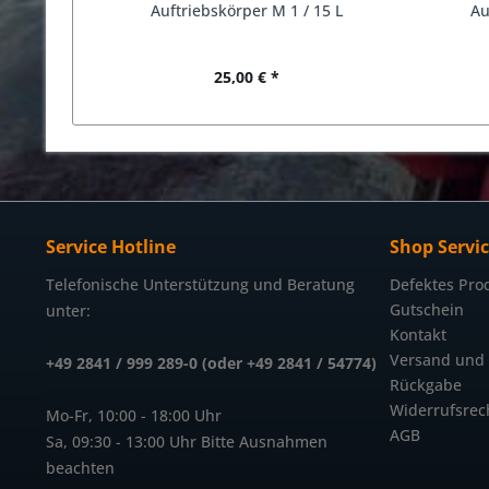
Auftriebskörper M 1 / 15 L
Au
25,00 € *
Service Hotline
Shop Servi
Telefonische Unterstützung und Beratung
Defektes Pro
Gutschein
unter:
Kontakt
Versand und
+49 2841 / 999 289-0 (oder +49 2841 / 54774)
Rückgabe
Widerrufsrec
Mo-Fr, 10:00 - 18:00 Uhr
AGB
Sa, 09:30 - 13:00 Uhr Bitte Ausnahmen
beachten