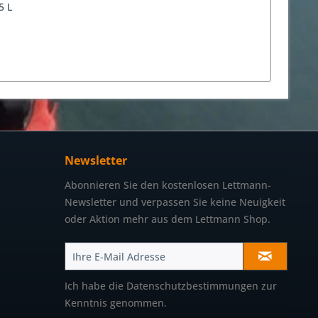
5 L
Newsletter
Abonnieren Sie den kostenlosen Lettmann-
Newsletter und verpassen Sie keine Neuigkeit
oder Aktion mehr aus dem Lettmann Shop.
Ich habe die
Datenschutzbestimmungen
zur
Kenntnis genommen.