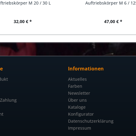
ftriebskörper M 20 / 30 L
Auftriebskörper M 6 / 12
32,00 € *
47,00 € *
ce
Informationen
dukt
Aktuelles
Farben
Newsletter
 Zahlung
Über uns
Kataloge
ht
Konfigurator
Datenschutzerklärung
Impressum