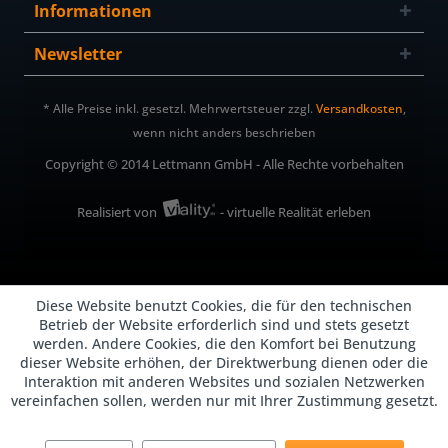
Informationen
Newsletter
* Alle Preise inkl. gesetzl. Mehrwertsteuer zzgl.
Versandkosten
,
wenn nicht anders beschrieben
Copyright © 2014 Lettmann GmbH - Alle Rechte vorbehalten
Realisiert von
- virtuelle Realität erleben
Diese Website benutzt Cookies, die für den technischen
Betrieb der Website erforderlich sind und stets gesetzt
werden. Andere Cookies, die den Komfort bei Benutzung
dieser Website erhöhen, der Direktwerbung dienen oder die
Interaktion mit anderen Websites und sozialen Netzwerken
vereinfachen sollen, werden nur mit Ihrer Zustimmung gesetzt.