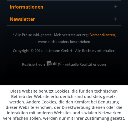
Informationen
Newsletter
* Alle Preise inkl. gesetzl. Mehrwertsteuer zzgl.
Versandkosten
,
wenn nicht anders beschrieben
Copyright © 2014 Lettmann GmbH - Alle Rechte vorbehalten
Realisiert von
- virtuelle Realität erleben
Diese Website benutzt Cookies, die für den technischen
Betrieb der Website erforderlich sind und stets gesetzt
werden. Andere Cookies, die den Komfort bei Benutzung
dieser Website erhöhen, der Direktwerbung dienen oder die
Interaktion mit anderen Websites und sozialen Netzwerken
vereinfachen sollen, werden nur mit Ihrer Zustimmung gesetzt.