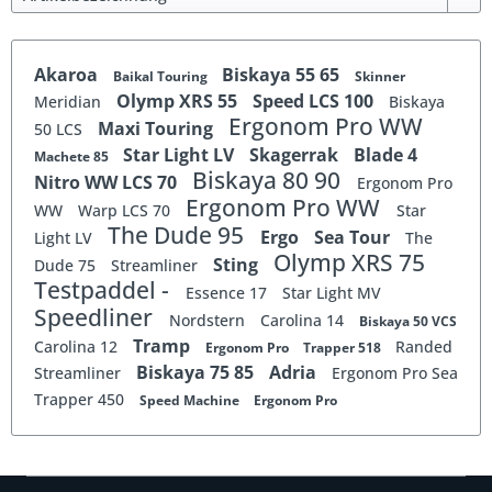
Akaroa
Biskaya 55 65
Baikal Touring
Skinner
Olymp XRS 55
Speed LCS 100
Meridian
Biskaya
Ergonom Pro WW
Maxi Touring
50 LCS
Star Light LV
Skagerrak
Blade 4
Machete 85
Biskaya 80 90
Nitro WW LCS 70
Ergonom Pro
Ergonom Pro WW
WW
Warp LCS 70
Star
The Dude 95
Ergo
Sea Tour
Light LV
The
Olymp XRS 75
Sting
Dude 75
Streamliner
Testpaddel -
Essence 17
Star Light MV
Speedliner
Nordstern
Carolina 14
Biskaya 50 VCS
Tramp
Carolina 12
Randed
Ergonom Pro
Trapper 518
Biskaya 75 85
Adria
Streamliner
Ergonom Pro Sea
Trapper 450
Speed Machine
Ergonom Pro