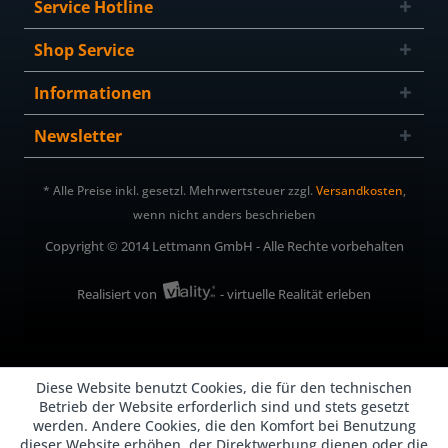
Service Hotline
Shop Service
Informationen
Newsletter
* Alle Preise inkl. gesetzl. Mehrwertsteuer zzgl.
Versandkosten
,
wenn nicht anders beschrieben
Copyright © 2014 Lettmann GmbH - Alle Rechte vorbehalten
Realisiert von
- virtuelle Realität erleben
Diese Website benutzt Cookies, die für den technischen
Betrieb der Website erforderlich sind und stets gesetzt
werden. Andere Cookies, die den Komfort bei Benutzung
dieser Website erhöhen, der Direktwerbung dienen oder die