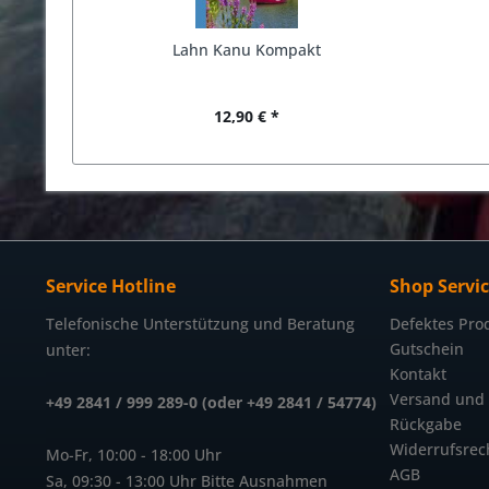
Lahn Kanu Kompakt
12,90 € *
Service Hotline
Shop Servi
Telefonische Unterstützung und Beratung
Defektes Pro
Gutschein
unter:
Kontakt
Versand und
+49 2841 / 999 289-0 (oder +49 2841 / 54774)
Rückgabe
Widerrufsrec
Mo-Fr, 10:00 - 18:00 Uhr
AGB
Sa, 09:30 - 13:00 Uhr Bitte Ausnahmen