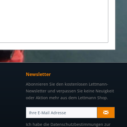
Newsletter
Abonnieren Sie den kostenlosen Lettmann-
Newsletter und verpassen Sie keine Neuigkeit
oder Aktion mehr aus dem Lettmann Shop.
Ich habe die
Datenschutzbestimmungen
zur