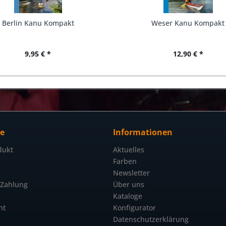
Berlin Kanu Kompakt
Weser Kanu Kompakt
9,95 € *
12,90 € *
ce
Informationen
dukt
Aktuelles
Farben
Newsletter
 Zahlung
Über uns
Kataloge
ht
Konfigurator
Datenschutzerklärung