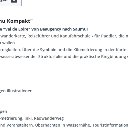
anu Kompakt"
e "Val de Loire" von Beaugency nach Saumur
rwanderkarte, Reiseführer und Kanufahrschule
- für Paddler, die
 wollen.
digkeiten. Über die Symbole und die Kilometrierung in der Karte 
asserabweisender Strukturfolie und die praktische Ringbindung so
en Illustrationen
ppen
lometrierung, inkl. Radwanderweg
 und Veranstaltern, Übernachten in Wassernähe, Touristinformatio