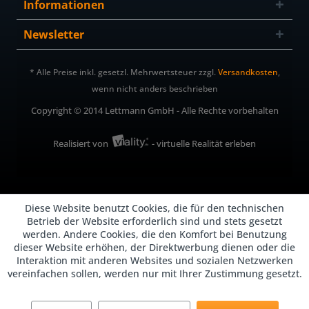
Informationen
Newsletter
* Alle Preise inkl. gesetzl. Mehrwertsteuer zzgl.
Versandkosten
,
wenn nicht anders beschrieben
Copyright © 2014 Lettmann GmbH - Alle Rechte vorbehalten
Realisiert von
- virtuelle Realität erleben
Diese Website benutzt Cookies, die für den technischen
Betrieb der Website erforderlich sind und stets gesetzt
werden. Andere Cookies, die den Komfort bei Benutzung
dieser Website erhöhen, der Direktwerbung dienen oder die
Interaktion mit anderen Websites und sozialen Netzwerken
vereinfachen sollen, werden nur mit Ihrer Zustimmung gesetzt.