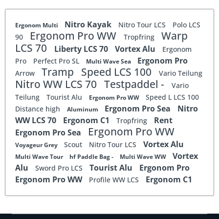
Nitro Kayak
Nitro Tour LCS
Polo LCS
Ergonom Multi
Ergonom Pro WW
Warp
90
Tropfring
LCS 70
Liberty LCS 70
Vortex Alu
Ergonom
Ergonom Pro
Pro
Perfect Pro SL
Multi Wave Sea
Tramp
Speed LCS 100
Arrow
Vario Teilung
Nitro WW LCS 70
Testpaddel -
Vario
Teilung
Tourist Alu
Speed L LCS 100
Ergonom Pro WW
Ergonom Pro Sea
Nitro
Distance high
Aluminum
WW LCS 70
Ergonom C1
Rent
Tropfring
Ergonom Pro WW
Ergonom Pro Sea
Vortex Alu
Scout
Nitro Tour LCS
Voyageur Grey
Vortex
Multi Wave Tour
hf Paddle Bag -
Multi Wave WW
Alu
Tourist Alu
Ergonom Pro
Sword Pro LCS
Ergonom Pro WW
Ergonom C1
Profile WW LCS